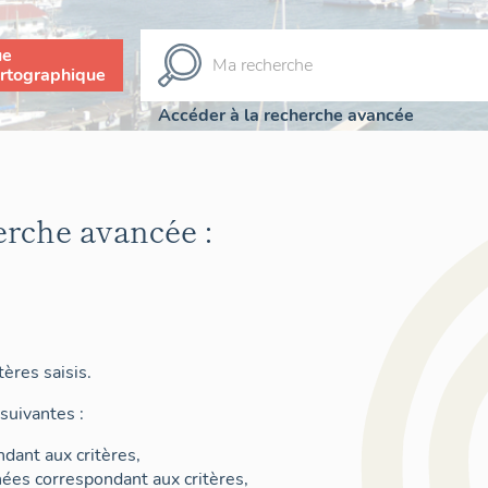
ue
rtographique
Accéder à la recherche avancée
erche avancée :
ères saisis.
suivantes :
dant aux critères,
nées correspondant aux critères,