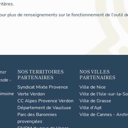
itères.
ur plus de renseignements sur le fonctionnement de l'outil d
zur
NOS TERRITOIRES
NOS VILLES
PARTENAIRES
PARTENAIRES
esde -
Syndicat Mixte Provence
Ville de Nice
rimoine
Verte Verdon
Ville de l'Isle-sur-la-S
CC Alpes Provence Verdon
Ville de Grasse
Département de Vaucluse
Ville d'Apt
Parc des Baronnies
Ville de Cannes - Arch
provençales