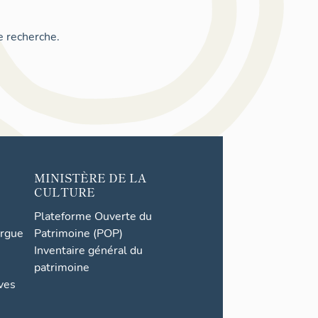
e recherche.
MINISTÈRE DE LA
CULTURE
Plateforme Ouverte du
orgue
Patrimoine (POP)
Inventaire général du
patrimoine
ives