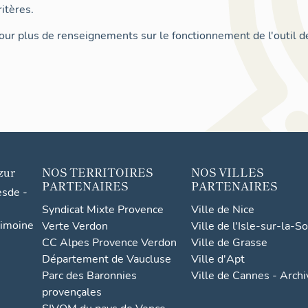
itères.
ur plus de renseignements sur le fonctionnement de l'outil d
zur
NOS TERRITOIRES
NOS VILLES
PARTENAIRES
PARTENAIRES
esde -
Syndicat Mixte Provence
Ville de Nice
rimoine
Verte Verdon
Ville de l'Isle-sur-la-S
CC Alpes Provence Verdon
Ville de Grasse
Département de Vaucluse
Ville d'Apt
Parc des Baronnies
Ville de Cannes - Arch
provençales