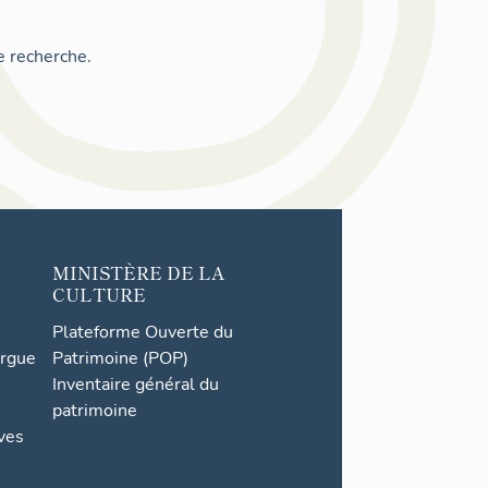
e recherche.
MINISTÈRE DE LA
CULTURE
Plateforme Ouverte du
orgue
Patrimoine (POP)
Inventaire général du
patrimoine
ives