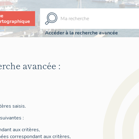
ue
rtographique
Accéder à la recherche avancée
erche avancée :
ères saisis.
suivantes :
dant aux critères,
nées correspondant aux critères,