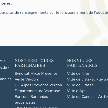
itères.
ur plus de renseignements sur le fonctionnement de l'outil d
zur
NOS TERRITOIRES
NOS VILLES
PARTENAIRES
PARTENAIRES
esde -
Syndicat Mixte Provence
Ville de Nice
rimoine
Verte Verdon
Ville de l'Isle-sur-la-S
CC Alpes Provence Verdon
Ville de Grasse
Département de Vaucluse
Ville d'Apt
Parc des Baronnies
Ville de Cannes - Arch
provençales