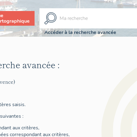
ue
rtographique
Accéder à la recherche avancée
erche avancée :
ovence)
ères saisis.
suivantes :
dant aux critères,
nées correspondant aux critères,