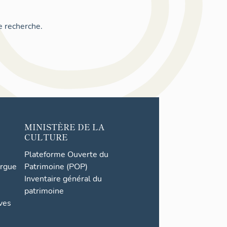
e recherche.
MINISTÈRE DE LA
CULTURE
Plateforme Ouverte du
orgue
Patrimoine (POP)
Inventaire général du
patrimoine
ives