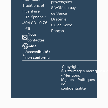
provençales
Traditions et
SIVOM du pays
Inventaire
de Vence
Téléphone :
Dracénie
04 88 10 76
CC de Serre-
66
Ponçon
Nous
contacter
Aide
Accessibilité :
non conforme
Copyright
©
Patrimages.maregionsud
-
Mentions
légales
-
Politiques
de
confidentialité