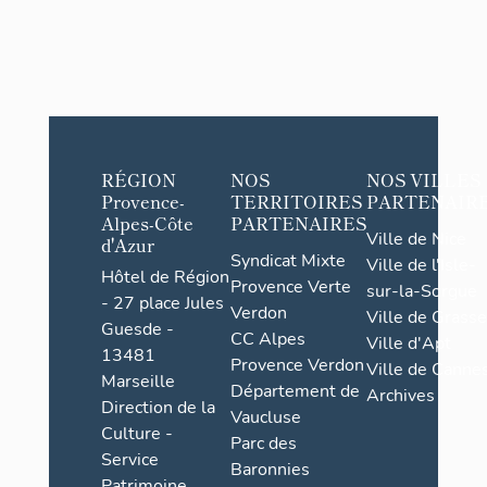
RÉGION
NOS
NOS VILLES
Provence-
TERRITOIRES
PARTENAIR
Alpes-Côte
PARTENAIRES
Ville de Nice
d'Azur
Syndicat Mixte
Ville de l'Isle-
Hôtel de Région
Provence Verte
sur-la-Sorgue
- 27 place Jules
Verdon
Ville de Grasse
Guesde -
CC Alpes
Ville d'Apt
13481
Provence Verdon
Ville de Cannes
Marseille
Département de
Archives
Direction de la
Vaucluse
Culture -
Parc des
Service
Baronnies
Patrimoine