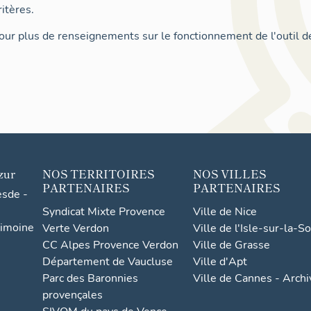
itères.
ur plus de renseignements sur le fonctionnement de l'outil d
zur
NOS TERRITOIRES
NOS VILLES
PARTENAIRES
PARTENAIRES
esde -
Syndicat Mixte Provence
Ville de Nice
rimoine
Verte Verdon
Ville de l'Isle-sur-la-S
CC Alpes Provence Verdon
Ville de Grasse
Département de Vaucluse
Ville d'Apt
Parc des Baronnies
Ville de Cannes - Arch
provençales