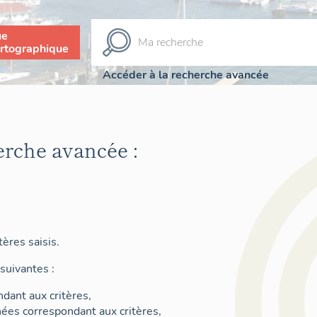
ue
rtographique
Accéder à la recherche avancée
erche avancée :
ères saisis.
suivantes :
dant aux critères,
nées correspondant aux critères,