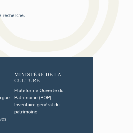
e recherche.
MINISTÈRE DE LA
CULTURE
Plateforme Ouverte du
orgue
Patrimoine (POP)
Inventaire général du
patrimoine
ives