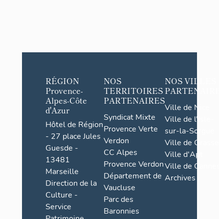
RÉGION
NOS
NOS VILLES
Provence-
TERRITOIRES
PARTENAIR
Alpes-Côte
PARTENAIRES
Ville de Nice
d'Azur
Syndicat Mixte
Ville de l'Isle-
Hôtel de Région
Provence Verte
sur-la-Sorgue
- 27 place Jules
Verdon
Ville de Grasse
Guesde -
CC Alpes
Ville d'Apt
13481
Provence Verdon
Ville de Cannes
Marseille
Département de
Archives
Direction de la
Vaucluse
Culture -
Parc des
Service
Baronnies
Patrimoine