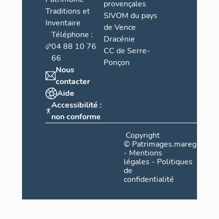
provençales
Traditions et
SIVOM du pays
Inventaire
de Vence
Téléphone :
Dracénie
04 88 10 76
CC de Serre-
66
Ponçon
Nous
contacter
Aide
Accessibilité :
non conforme
Copyright
©
Patrimages.maregionsud
-
Mentions
légales
-
Politiques
de
confidentialité