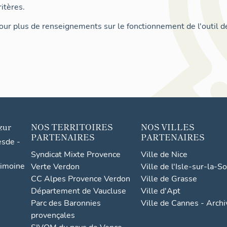
itères.
ur plus de renseignements sur le fonctionnement de l'outil d
zur
NOS TERRITOIRES
NOS VILLES
PARTENAIRES
PARTENAIRES
esde -
Syndicat Mixte Provence
Ville de Nice
rimoine
Verte Verdon
Ville de l'Isle-sur-la-S
CC Alpes Provence Verdon
Ville de Grasse
Département de Vaucluse
Ville d'Apt
Parc des Baronnies
Ville de Cannes - Arch
provençales