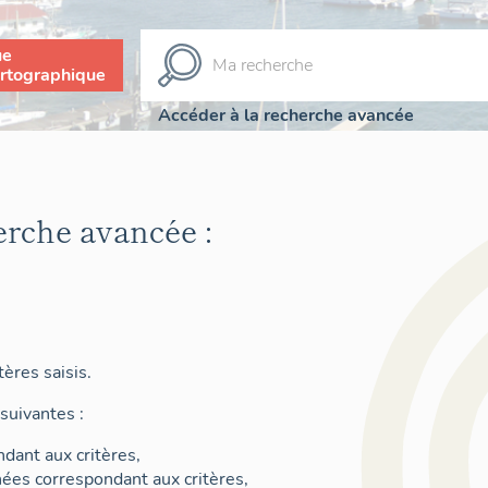
ue
rtographique
Accéder à la recherche avancée
erche avancée :
ères saisis.
suivantes :
dant aux critères,
nées correspondant aux critères,