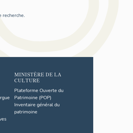
e recherche.
MINISTÈRE DE LA
CULTURE
Plateforme Ouverte du
orgue
Patrimoine (POP)
Inventaire général du
patrimoine
ives