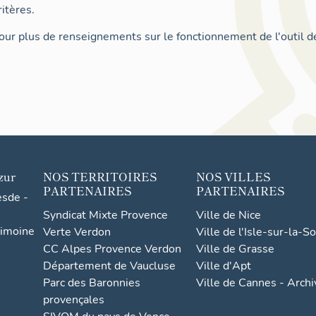
itères.
ur plus de renseignements sur le fonctionnement de l'outil d
zur
NOS TERRITOIRES
NOS VILLES
PARTENAIRES
PARTENAIRES
esde -
Syndicat Mixte Provence
Ville de Nice
rimoine
Verte Verdon
Ville de l'Isle-sur-la-S
CC Alpes Provence Verdon
Ville de Grasse
Département de Vaucluse
Ville d'Apt
Parc des Baronnies
Ville de Cannes - Arch
provençales