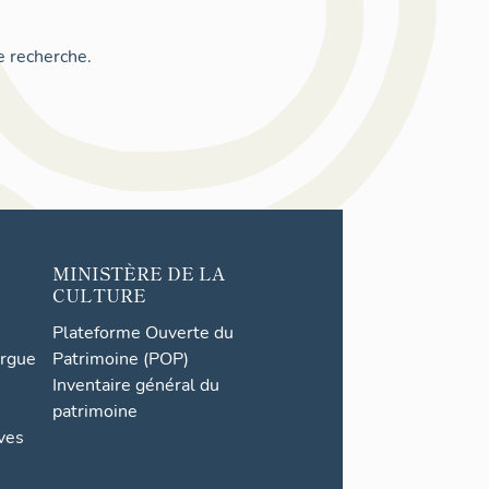
e recherche.
MINISTÈRE DE LA
CULTURE
Plateforme Ouverte du
orgue
Patrimoine (POP)
Inventaire général du
patrimoine
ives