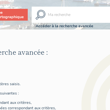
ue
rtographique
Accéder à la recherche avancée
erche avancée :
ères saisis.
suivantes :
dant aux critères,
nées correspondant aux critères,