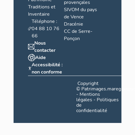
provençales
Traditions et
SIVOM du pays
Inventaire
de Vence
Téléphone :
Dracénie
04 88 10 76
CC de Serre-
66
Ponçon
Nous
contacter
Aide
Accessibilité :
non conforme
Copyright
©
Patrimages.maregionsud
-
Mentions
légales
-
Politiques
de
confidentialité