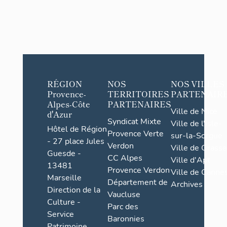
RÉGION
NOS
NOS VILLES
Provence-
TERRITOIRES
PARTENAIR
Alpes-Côte
PARTENAIRES
Ville de Nice
d'Azur
Syndicat Mixte
Ville de l'Isle-
Hôtel de Région
Provence Verte
sur-la-Sorgue
- 27 place Jules
Verdon
Ville de Grasse
Guesde -
CC Alpes
Ville d'Apt
13481
Provence Verdon
Ville de Cannes
Marseille
Département de
Archives
Direction de la
Vaucluse
Culture -
Parc des
Service
Baronnies
Patrimoine