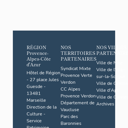
RÉGION
NOS
NOS VILLES
Provence-
TERRITOIRES
PARTENAIR
Alpes-Côte
PARTENAIRES
Ville de Nice
d'Azur
Syndicat Mixte
Ville de l'Isle-
Hôtel de Région
Provence Verte
sur-la-Sorgue
- 27 place Jules
Verdon
Ville de Grasse
Guesde -
CC Alpes
Ville d'Apt
13481
Provence Verdon
Ville de Cannes
Marseille
Département de
Archives
Direction de la
Vaucluse
Culture -
Parc des
Service
Baronnies
Patrimoine