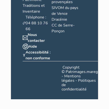
provençales
Traditions et
SIVOM du pays
Inventaire
de Vence
Téléphone :
Dracénie
04 88 10 76
CC de Serre-
66
Ponçon
Nous
contacter
Aide
Accessibilité :
non conforme
Copyright
©
Patrimages.maregionsud
-
Mentions
légales
-
Politiques
de
confidentialité