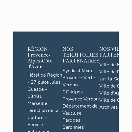
RÉGION
NOS
NOS VILLES
Provence-
TERRITOIRES
PARTENAIR
Alpes-Côte
PARTENAIRES
Ville de Nice
d'Azur
Syndicat Mixte
Ville de l'Isle-
Hôtel de Région
Provence Verte
sur-la-Sorgue
- 27 place Jules
Verdon
Ville de Grasse
Guesde -
CC Alpes
Ville d'Apt
13481
Provence Verdon
Ville de Cannes
Marseille
Département de
Archives
Direction de la
Vaucluse
Culture -
Parc des
Service
Baronnies
Patrimoine