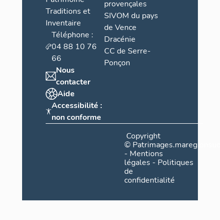
provençales
Traditions et
SIVOM du pays
Inventaire
de Vence
Téléphone :
Dracénie
04 88 10 76
CC de Serre-
66
Ponçon
Nous
contacter
Aide
Accessibilité :
non conforme
Copyright
©
Patrimages.maregionsud
-
Mentions
légales
-
Politiques
de
confidentialité