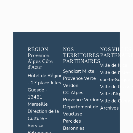
RÉGION
NOS
NOS VILLES
Provence-
TERRITOIRES
PARTENAIR
Alpes-Côte
PARTENAIRES
Ville de Nice
d'Azur
Syndicat Mixte
Ville de l'Isle-
Hôtel de Région
Provence Verte
sur-la-Sorgue
- 27 place Jules
Verdon
Ville de Grasse
Guesde -
CC Alpes
Ville d'Apt
13481
Provence Verdon
Ville de Cannes
Marseille
Département de
Archives
Direction de la
Vaucluse
Culture -
Parc des
Service
Baronnies
Patrimoine