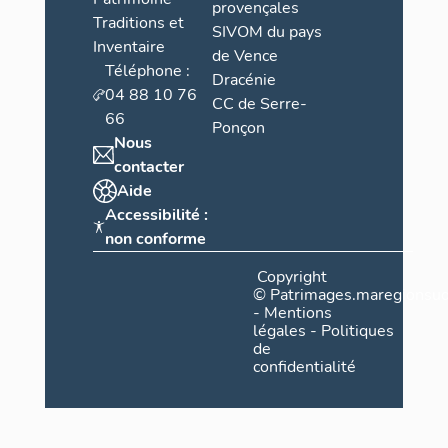
provençales
Traditions et
SIVOM du pays
Inventaire
de Vence
Téléphone :
Dracénie
04 88 10 76
CC de Serre-
66
Ponçon
Nous
contacter
Aide
Accessibilité :
non conforme
Copyright
©
Patrimages.maregionsud
-
Mentions
légales
-
Politiques
de
confidentialité