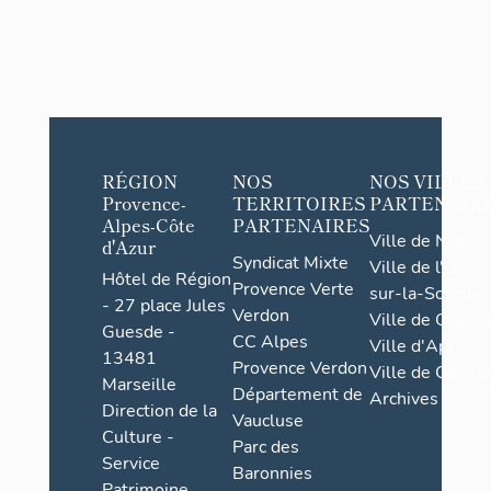
RÉGION
NOS
NOS VILLES
Provence-
TERRITOIRES
PARTENAIR
Alpes-Côte
PARTENAIRES
Ville de Nice
d'Azur
Syndicat Mixte
Ville de l'Isle-
Hôtel de Région
Provence Verte
sur-la-Sorgue
- 27 place Jules
Verdon
Ville de Grasse
Guesde -
CC Alpes
Ville d'Apt
13481
Provence Verdon
Ville de Cannes
Marseille
Département de
Archives
Direction de la
Vaucluse
Culture -
Parc des
Service
Baronnies
Patrimoine