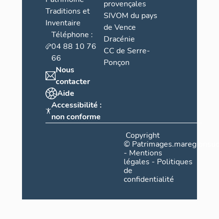
provençales
Traditions et
SIVOM du pays
Inventaire
de Vence
Téléphone :
Dracénie
04 88 10 76
CC de Serre-
66
Ponçon
Nous
contacter
Aide
Accessibilité :
non conforme
Copyright
©
Patrimages.maregionsud
-
Mentions
légales
-
Politiques
de
confidentialité