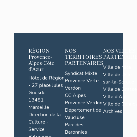
RÉGION
NOS
NOS VILLES
Provence-
TERRITOIRES
PARTENAIR
Alpes-Côte
PARTENAIRES
Ville de Nice
d'Azur
Syndicat Mixte
Ville de l'Isle-
Hôtel de Région
Provence Verte
sur-la-Sorgue
- 27 place Jules
Verdon
Ville de Grasse
Guesde -
CC Alpes
Ville d'Apt
13481
Provence Verdon
Ville de Cannes
Marseille
Département de
Archives
Direction de la
Vaucluse
Culture -
Parc des
Service
Baronnies
Patrimoine