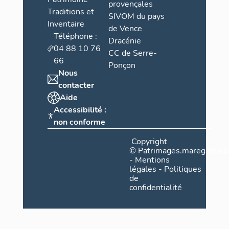
provençales
Traditions et
SIVOM du pays
Inventaire
de Vence
Téléphone :
Dracénie
04 88 10 76
CC de Serre-
66
Ponçon
Nous
contacter
Aide
Accessibilité :
non conforme
Copyright
©
Patrimages.maregionsud
-
Mentions
légales
-
Politiques
de
confidentialité