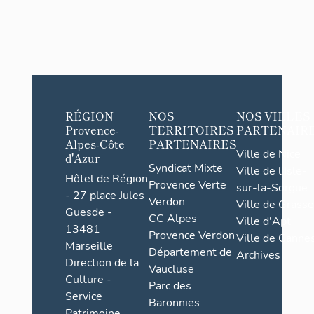
RÉGION
NOS
NOS VILLES
Provence-
TERRITOIRES
PARTENAIR
Alpes-Côte
PARTENAIRES
Ville de Nice
d'Azur
Syndicat Mixte
Ville de l'Isle-
Hôtel de Région
Provence Verte
sur-la-Sorgue
- 27 place Jules
Verdon
Ville de Grasse
Guesde -
CC Alpes
Ville d'Apt
13481
Provence Verdon
Ville de Cannes
Marseille
Département de
Archives
Direction de la
Vaucluse
Culture -
Parc des
Service
Baronnies
Patrimoine