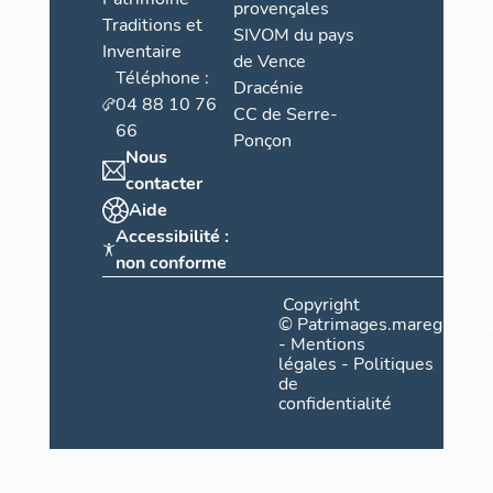
provençales
Traditions et
SIVOM du pays
Inventaire
de Vence
Téléphone :
Dracénie
04 88 10 76
CC de Serre-
66
Ponçon
Nous
contacter
Aide
Accessibilité :
non conforme
Copyright
©
Patrimages.maregionsud
-
Mentions
légales
-
Politiques
de
confidentialité