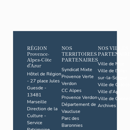
RÉGION
NOS
NOS VILLES
Provence-
TERRITOIRES
PARTENAIR
Alpes-Côte
PARTENAIRES
Ville de Nice
d'Azur
Syndicat Mixte
Ville de l'Isle-
Hôtel de Région
Provence Verte
sur-la-Sorgue
- 27 place Jules
Verdon
Ville de Grasse
Guesde -
CC Alpes
Ville d'Apt
13481
Provence Verdon
Ville de Cannes
Marseille
Département de
Archives
Direction de la
Vaucluse
Culture -
Parc des
Service
Baronnies
Patrimoine