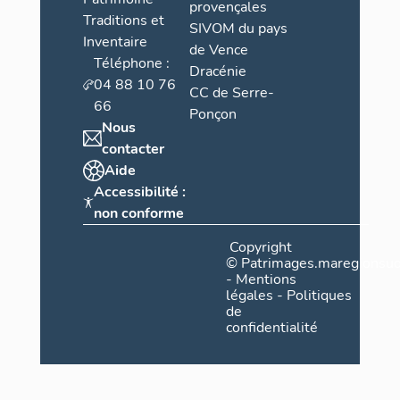
provençales
Traditions et
SIVOM du pays
Inventaire
de Vence
Téléphone :
Dracénie
04 88 10 76
CC de Serre-
66
Ponçon
Nous
contacter
Aide
Accessibilité :
non conforme
Copyright
©
Patrimages.maregionsud
-
Mentions
légales
-
Politiques
de
confidentialité