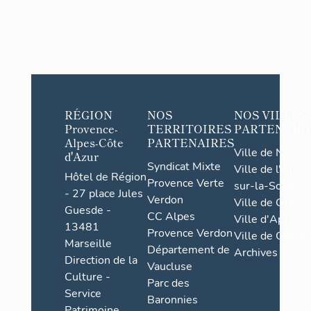
RÉGION
NOS
NOS VILLES
Provence-
TERRITOIRES
PARTENAIR
Alpes-Côte
PARTENAIRES
Ville de Nice
d'Azur
Syndicat Mixte
Ville de l'Isle-
Hôtel de Région
Provence Verte
sur-la-Sorgue
- 27 place Jules
Verdon
Ville de Grasse
Guesde -
CC Alpes
Ville d'Apt
13481
Provence Verdon
Ville de Cannes
Marseille
Département de
Archives
Direction de la
Vaucluse
Culture -
Parc des
Service
Baronnies
Patrimoine