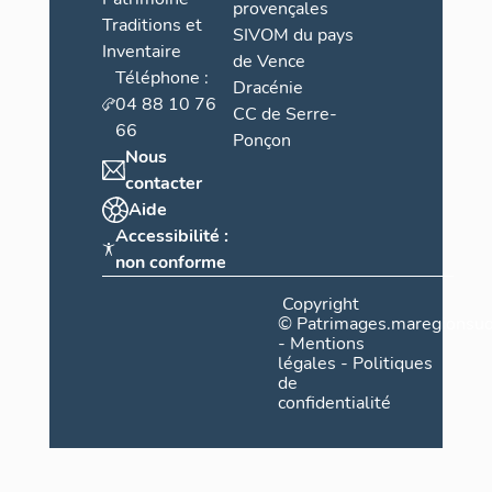
provençales
Traditions et
SIVOM du pays
Inventaire
de Vence
Téléphone :
Dracénie
04 88 10 76
CC de Serre-
66
Ponçon
Nous
contacter
Aide
Accessibilité :
non conforme
Copyright
©
Patrimages.maregionsud
-
Mentions
légales
-
Politiques
de
confidentialité