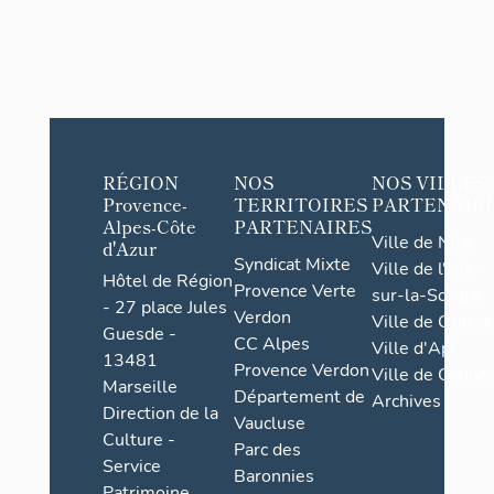
RÉGION
NOS
NOS VILLES
Provence-
TERRITOIRES
PARTENAIR
Alpes-Côte
PARTENAIRES
Ville de Nice
d'Azur
Syndicat Mixte
Ville de l'Isle-
Hôtel de Région
Provence Verte
sur-la-Sorgue
- 27 place Jules
Verdon
Ville de Grasse
Guesde -
CC Alpes
Ville d'Apt
13481
Provence Verdon
Ville de Cannes
Marseille
Département de
Archives
Direction de la
Vaucluse
Culture -
Parc des
Service
Baronnies
Patrimoine