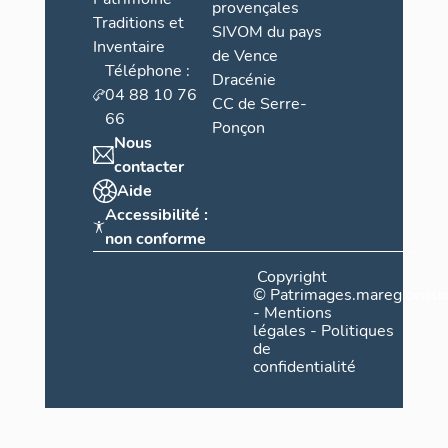
provençales
Traditions et
SIVOM du pays
Inventaire
de Vence
Téléphone :
Dracénie
04 88 10 76
CC de Serre-
66
Ponçon
Nous
contacter
Aide
Accessibilité :
non conforme
Copyright
©
Patrimages.maregionsud
-
Mentions
légales
-
Politiques
de
confidentialité