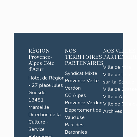
RÉGION
NOS
NOS VILLES
Provence-
TERRITOIRES
PARTENAIR
Alpes-Côte
PARTENAIRES
Ville de Nice
d'Azur
Syndicat Mixte
Ville de l'Isle-
Hôtel de Région
Provence Verte
sur-la-Sorgue
- 27 place Jules
Verdon
Ville de Grasse
Guesde -
CC Alpes
Ville d'Apt
13481
Provence Verdon
Ville de Cannes
Marseille
Département de
Archives
Direction de la
Vaucluse
Culture -
Parc des
Service
Baronnies
Patrimoine