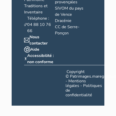
provençales
Traditions et
SIVOM du pays
Inventaire
de Vence
Téléphone :
Dracénie
04 88 10 76
CC de Serre-
66
Ponçon
Nous
contacter
Aide
Accessibilité :
non conforme
Copyright
©
Patrimages.maregionsud
-
Mentions
légales
-
Politiques
de
confidentialité