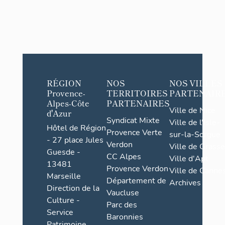
RÉGION
NOS
NOS VILLES
Provence-
TERRITOIRES
PARTENAIR
Alpes-Côte
PARTENAIRES
Ville de Nice
d'Azur
Syndicat Mixte
Ville de l'Isle-
Hôtel de Région
Provence Verte
sur-la-Sorgue
- 27 place Jules
Verdon
Ville de Grasse
Guesde -
CC Alpes
Ville d'Apt
13481
Provence Verdon
Ville de Cannes
Marseille
Département de
Archives
Direction de la
Vaucluse
Culture -
Parc des
Service
Baronnies
Patrimoine