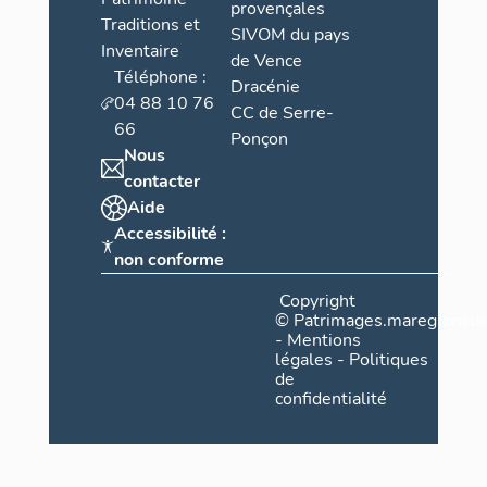
provençales
Traditions et
SIVOM du pays
Inventaire
de Vence
Téléphone :
Dracénie
04 88 10 76
CC de Serre-
66
Ponçon
Nous
contacter
Aide
Accessibilité :
non conforme
Copyright
©
Patrimages.maregionsud
-
Mentions
légales
-
Politiques
de
confidentialité