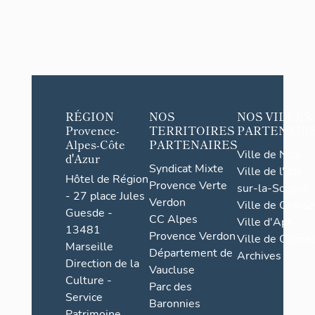
RÉGION
NOS
NOS VILLES
Provence-
TERRITOIRES
PARTENAIR
Alpes-Côte
PARTENAIRES
Ville de Nice
d'Azur
Syndicat Mixte
Ville de l'Isle-
Hôtel de Région
Provence Verte
sur-la-Sorgue
- 27 place Jules
Verdon
Ville de Grasse
Guesde -
CC Alpes
Ville d'Apt
13481
Provence Verdon
Ville de Cannes
Marseille
Département de
Archives
Direction de la
Vaucluse
Culture -
Parc des
Service
Baronnies
Patrimoine