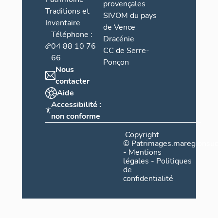
provençales
Traditions et
SIVOM du pays
Inventaire
de Vence
Téléphone :
Dracénie
04 88 10 76
CC de Serre-
66
Ponçon
Nous
contacter
Aide
Accessibilité :
non conforme
Copyright
©
Patrimages.maregionsud
-
Mentions
légales
-
Politiques
de
confidentialité