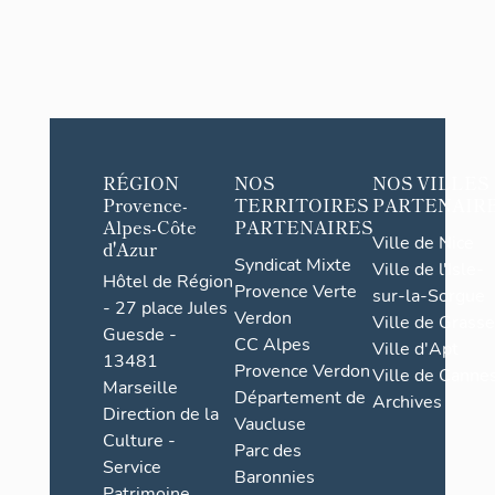
RÉGION
NOS
NOS VILLES
Provence-
TERRITOIRES
PARTENAIR
Alpes-Côte
PARTENAIRES
Ville de Nice
d'Azur
Syndicat Mixte
Ville de l'Isle-
Hôtel de Région
Provence Verte
sur-la-Sorgue
- 27 place Jules
Verdon
Ville de Grasse
Guesde -
CC Alpes
Ville d'Apt
13481
Provence Verdon
Ville de Cannes
Marseille
Département de
Archives
Direction de la
Vaucluse
Culture -
Parc des
Service
Baronnies
Patrimoine