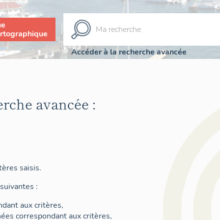
ue
rtographique
Accéder à la recherche avancée
erche avancée :
ères saisis.
suivantes :
dant aux critères,
nées correspondant aux critères,