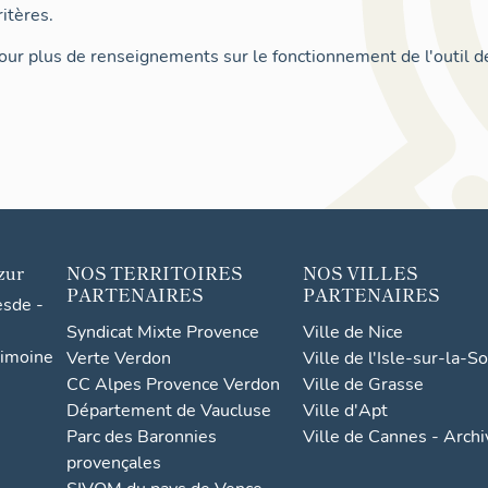
itères.
ur plus de renseignements sur le fonctionnement de l'outil d
zur
NOS TERRITOIRES
NOS VILLES
PARTENAIRES
PARTENAIRES
esde -
Syndicat Mixte Provence
Ville de Nice
rimoine
Verte Verdon
Ville de l'Isle-sur-la-S
CC Alpes Provence Verdon
Ville de Grasse
Département de Vaucluse
Ville d'Apt
Parc des Baronnies
Ville de Cannes - Arch
provençales