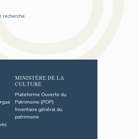
e recherche.
MINISTÈRE DE LA
CULTURE
Plateforme Ouverte du
orgue
Patrimoine (POP)
Inventaire général du
patrimoine
ives