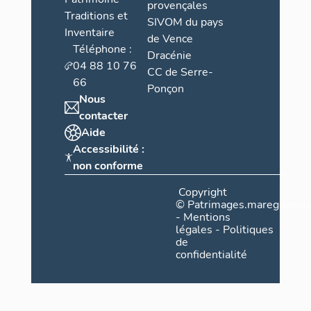
provençales
Traditions et
SIVOM du pays
Inventaire
de Vence
Téléphone :
Dracénie
04 88 10 76
CC de Serre-
66
Ponçon
Nous
contacter
Aide
Accessibilité :
non conforme
Copyright
©
Patrimages.maregionsud
-
Mentions
légales
-
Politiques
de
confidentialité