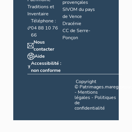
provençales
Traditions et
SIVOM du pays
Inventaire
de Vence
Téléphone :
Dracénie
04 88 10 76
CC de Serre-
66
Ponçon
Nous
contacter
Aide
Accessibilité :
non conforme
Copyright
©
Patrimages.maregionsud
-
Mentions
légales
-
Politiques
de
confidentialité