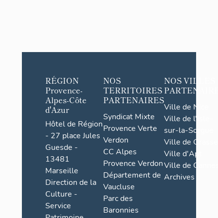
RÉGION
NOS
NOS VILLES
Provence-
TERRITOIRES
PARTENAIR
Alpes-Côte
PARTENAIRES
Ville de Nice
d'Azur
Syndicat Mixte
Ville de l'Isle-
Hôtel de Région
Provence Verte
sur-la-Sorgue
- 27 place Jules
Verdon
Ville de Grasse
Guesde -
CC Alpes
Ville d'Apt
13481
Provence Verdon
Ville de Cannes
Marseille
Département de
Archives
Direction de la
Vaucluse
Culture -
Parc des
Service
Baronnies
Patrimoine