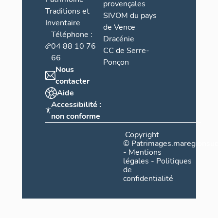
provençales
Traditions et
SIVOM du pays
Inventaire
de Vence
Téléphone :
Dracénie
04 88 10 76
CC de Serre-
66
Ponçon
Nous
contacter
Aide
Accessibilité :
non conforme
Copyright
©
Patrimages.maregionsud
-
Mentions
légales
-
Politiques
de
confidentialité