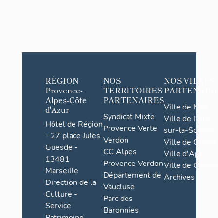
RÉGION
NOS
NOS VILLES
Provence-
TERRITOIRES
PARTENAIR
Alpes-Côte
PARTENAIRES
Ville de Nice
d'Azur
Syndicat Mixte
Ville de l'Isle-
Hôtel de Région
Provence Verte
sur-la-Sorgue
- 27 place Jules
Verdon
Ville de Grasse
Guesde -
CC Alpes
Ville d'Apt
13481
Provence Verdon
Ville de Cannes
Marseille
Département de
Archives
Direction de la
Vaucluse
Culture -
Parc des
Service
Baronnies
Patrimoine