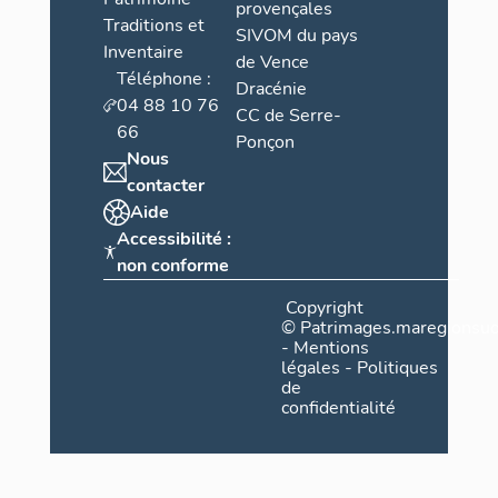
provençales
Traditions et
SIVOM du pays
Inventaire
de Vence
Téléphone :
Dracénie
04 88 10 76
CC de Serre-
66
Ponçon
Nous
contacter
Aide
Accessibilité :
non conforme
Copyright
©
Patrimages.maregionsud
-
Mentions
légales
-
Politiques
de
confidentialité