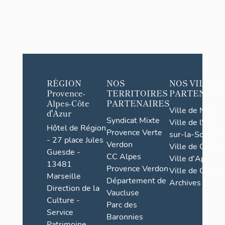
RÉGION
NOS
NOS VILLES
Provence-
TERRITOIRES
PARTENAIR
Alpes-Côte
PARTENAIRES
Ville de Nice
d'Azur
Syndicat Mixte
Ville de l'Isle-
Hôtel de Région
Provence Verte
sur-la-Sorgue
- 27 place Jules
Verdon
Ville de Grasse
Guesde -
CC Alpes
Ville d'Apt
13481
Provence Verdon
Ville de Cannes
Marseille
Département de
Archives
Direction de la
Vaucluse
Culture -
Parc des
Service
Baronnies
Patrimoine