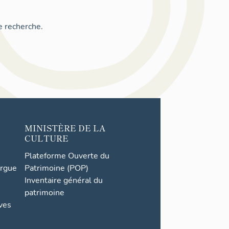
e recherche.
MINISTÈRE DE LA
CULTURE
Plateforme Ouverte du
orgue
Patrimoine (POP)
Inventaire général du
patrimoine
ives