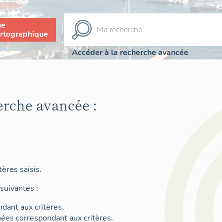
ue
rtographique
Accéder à la recherche avancée
erche avancée :
ères saisis.
suivantes :
dant aux critères,
nées correspondant aux critères,