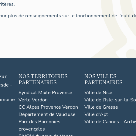
itères.
ur plus de renseignements sur le fonctionnement de l'outil d
zur
NOS TERRITOIRES
NOS VILLES
PARTENAIRES
PARTENAIRES
esde -
Syndicat Mixte Provence
Ville de Nice
rimoine
Verte Verdon
Ville de l'Isle-sur-la-S
CC Alpes Provence Verdon
Ville de Grasse
Département de Vaucluse
Ville d'Apt
Parc des Baronnies
Ville de Cannes - Arch
provençales