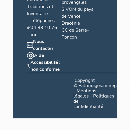
provençales
Traditions et
SIVOM du pays
Inventaire
de Vence
Téléphone :
Dracénie
04 88 10 76
CC de Serre-
66
Ponçon
Nous
contacter
Aide
Accessibilité :
non conforme
Copyright
©
Patrimages.maregionsud
-
Mentions
légales
-
Politiques
de
confidentialité