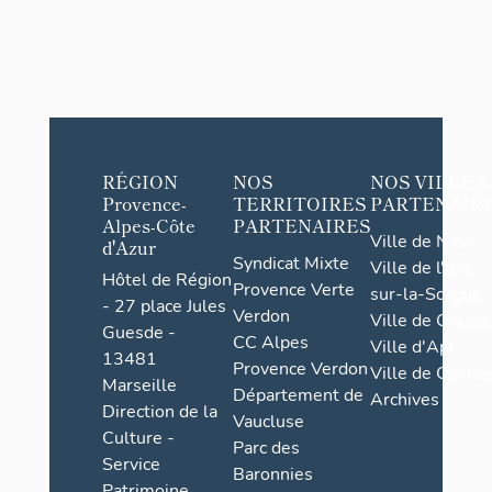
RÉGION
NOS
NOS VILLES
Provence-
TERRITOIRES
PARTENAIR
Alpes-Côte
PARTENAIRES
Ville de Nice
d'Azur
Syndicat Mixte
Ville de l'Isle-
Hôtel de Région
Provence Verte
sur-la-Sorgue
- 27 place Jules
Verdon
Ville de Grasse
Guesde -
CC Alpes
Ville d'Apt
13481
Provence Verdon
Ville de Cannes
Marseille
Département de
Archives
Direction de la
Vaucluse
Culture -
Parc des
Service
Baronnies
Patrimoine