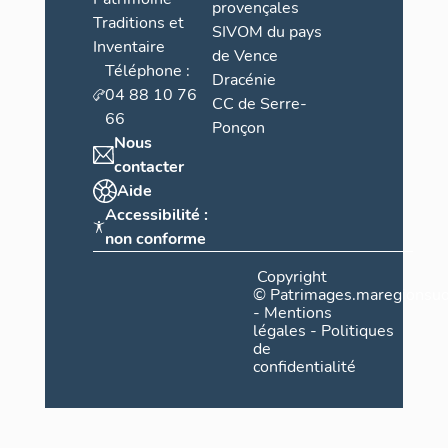
provençales
Traditions et
SIVOM du pays
Inventaire
de Vence
Téléphone :
Dracénie
04 88 10 76
CC de Serre-
66
Ponçon
Nous
contacter
Aide
Accessibilité :
non conforme
Copyright
©
Patrimages.maregionsud
-
Mentions
légales
-
Politiques
de
confidentialité