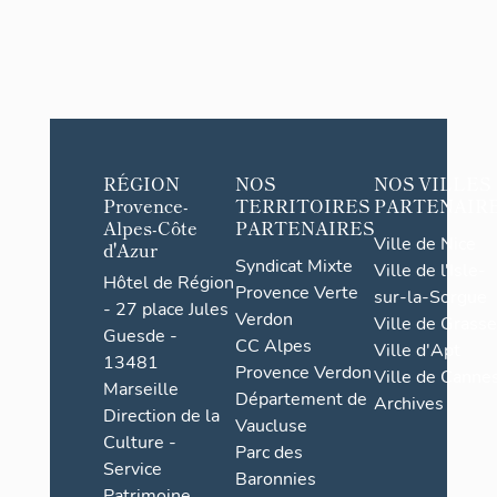
RÉGION
NOS
NOS VILLES
Provence-
TERRITOIRES
PARTENAIR
Alpes-Côte
PARTENAIRES
Ville de Nice
d'Azur
Syndicat Mixte
Ville de l'Isle-
Hôtel de Région
Provence Verte
sur-la-Sorgue
- 27 place Jules
Verdon
Ville de Grasse
Guesde -
CC Alpes
Ville d'Apt
13481
Provence Verdon
Ville de Cannes
Marseille
Département de
Archives
Direction de la
Vaucluse
Culture -
Parc des
Service
Baronnies
Patrimoine