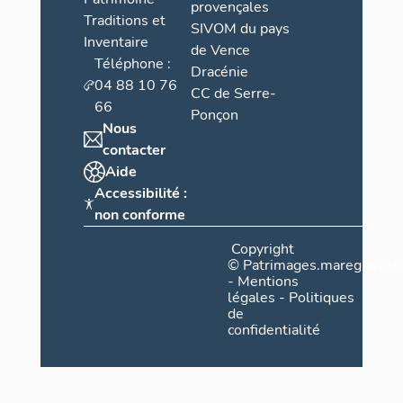
provençales
Traditions et
SIVOM du pays
Inventaire
de Vence
Téléphone :
Dracénie
04 88 10 76
CC de Serre-
66
Ponçon
Nous
contacter
Aide
Accessibilité :
non conforme
Copyright
©
Patrimages.maregionsud
-
Mentions
légales
-
Politiques
de
confidentialité