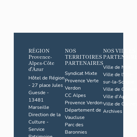
RÉGION
NOS
NOS VILLES
Provence-
TERRITOIRES
PARTENAIR
Alpes-Côte
PARTENAIRES
Ville de Nice
d'Azur
Syndicat Mixte
Ville de l'Isle-
Hôtel de Région
Provence Verte
sur-la-Sorgue
- 27 place Jules
Verdon
Ville de Grasse
Guesde -
CC Alpes
Ville d'Apt
13481
Provence Verdon
Ville de Cannes
Marseille
Département de
Archives
Direction de la
Vaucluse
Culture -
Parc des
Service
Baronnies
Patrimoine