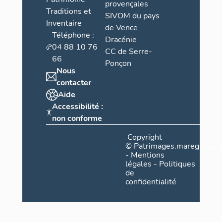
provençales
Traditions et
SIVOM du pays
Inventaire
de Vence
Téléphone :
Dracénie
04 88 10 76
CC de Serre-
66
Ponçon
Nous
contacter
Aide
Accessibilité :
non conforme
Copyright
©
Patrimages.maregionsud
-
Mentions
légales
-
Politiques
de
confidentialité