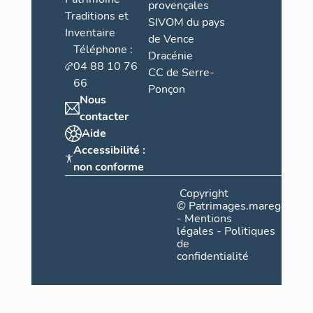
provençales
Traditions et
SIVOM du pays
Inventaire
de Vence
Téléphone :
Dracénie
04 88 10 76
CC de Serre-
66
Ponçon
Nous
contacter
Aide
Accessibilité :
non conforme
Copyright
©
Patrimages.maregionsud
-
Mentions
légales
-
Politiques
de
confidentialité