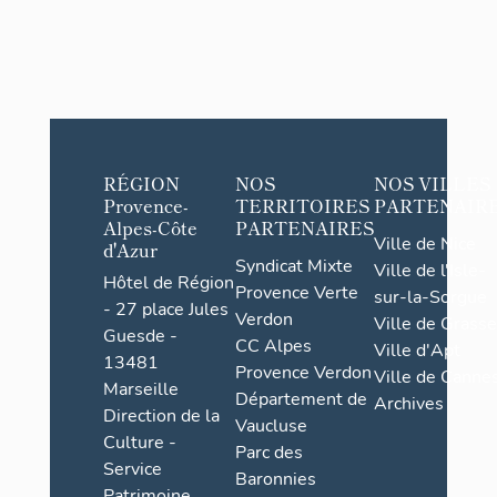
RÉGION
NOS
NOS VILLES
Provence-
TERRITOIRES
PARTENAIR
Alpes-Côte
PARTENAIRES
Ville de Nice
d'Azur
Syndicat Mixte
Ville de l'Isle-
Hôtel de Région
Provence Verte
sur-la-Sorgue
- 27 place Jules
Verdon
Ville de Grasse
Guesde -
CC Alpes
Ville d'Apt
13481
Provence Verdon
Ville de Cannes
Marseille
Département de
Archives
Direction de la
Vaucluse
Culture -
Parc des
Service
Baronnies
Patrimoine