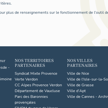
itères.
ur plus de renseignements sur le fonctionnement de l'outil d
zur
NOS TERRITOIRES
NOS VILLES
PARTENAIRES
PARTENAIRES
esde -
Syndicat Mixte Provence
Ville de Nice
rimoine
Verte Verdon
Ville de l'Isle-sur-la-S
CC Alpes Provence Verdon
Ville de Grasse
Département de Vaucluse
Ville d'Apt
Parc des Baronnies
Ville de Cannes - Arch
provençales