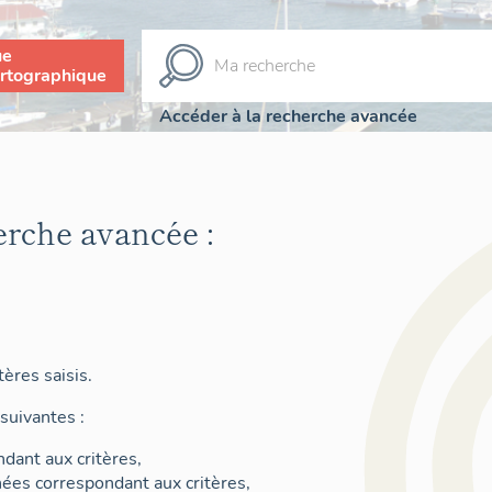
ue
rtographique
Accéder à la recherche avancée
erche avancée :
ères saisis.
suivantes :
dant aux critères,
nées correspondant aux critères,