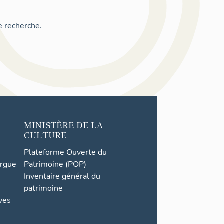
e recherche.
MINISTÈRE DE LA
CULTURE
Plateforme Ouverte du
orgue
Patrimoine (POP)
Inventaire général du
patrimoine
ives