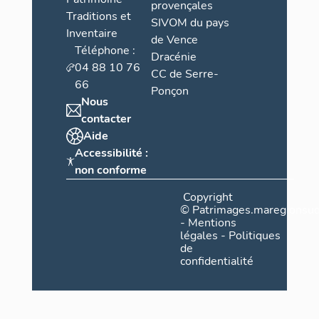
provençales
Traditions et
SIVOM du pays
Inventaire
de Vence
Téléphone :
Dracénie
04 88 10 76
CC de Serre-
66
Ponçon
Nous
contacter
Aide
Accessibilité :
non conforme
Copyright
©
Patrimages.maregionsud
-
Mentions
légales
-
Politiques
de
confidentialité