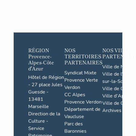
RÉGION
NOS
NOS VILLES
Provence-
TERRITOIRES
PARTENAIR
Alpes-Côte
PARTENAIRES
Ville de Nice
d'Azur
Syndicat Mixte
Ville de l'Isle-
Hôtel de Région
Provence Verte
sur-la-Sorgue
- 27 place Jules
Verdon
Ville de Grasse
Guesde -
CC Alpes
Ville d'Apt
13481
Provence Verdon
Ville de Cannes
Marseille
Département de
Archives
Direction de la
Vaucluse
Culture -
Parc des
Service
Baronnies
Patrimoine