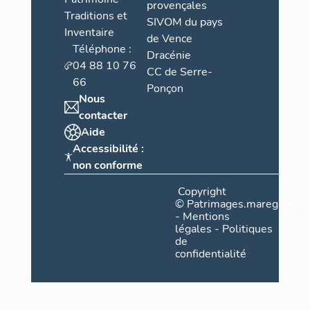
provençales
Traditions et
SIVOM du pays
Inventaire
de Vence
Téléphone :
Dracénie
04 88 10 76
CC de Serre-
66
Ponçon
Nous
contacter
Aide
Accessibilité :
non conforme
Copyright
©
Patrimages.maregionsud
-
Mentions
légales
-
Politiques
de
confidentialité