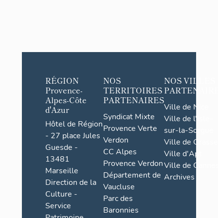
RÉGION
NOS
NOS VILLES
Provence-
TERRITOIRES
PARTENAIR
Alpes-Côte
PARTENAIRES
Ville de Nice
d'Azur
Syndicat Mixte
Ville de l'Isle-
Hôtel de Région
Provence Verte
sur-la-Sorgue
- 27 place Jules
Verdon
Ville de Grasse
Guesde -
CC Alpes
Ville d'Apt
13481
Provence Verdon
Ville de Cannes
Marseille
Département de
Archives
Direction de la
Vaucluse
Culture -
Parc des
Service
Baronnies
Patrimoine