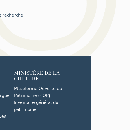
e recherche.
MINISTÈRE DE LA
CULTURE
Plateforme Ouverte du
orgue
Patrimoine (POP)
Inventaire général du
patrimoine
ives