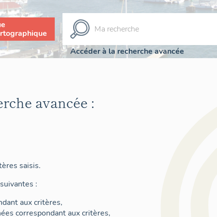
ue
rtographique
Accéder à la recherche avancée
erche avancée :
ères saisis.
suivantes :
dant aux critères,
nées correspondant aux critères,