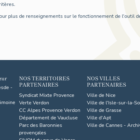
itères.
ur plus de renseignements sur le fonctionnement de l'outil d
zur
NOS TERRITOIRES
NOS VILLES
PARTENAIRES
PARTENAIRES
esde -
Syndicat Mixte Provence
Ville de Nice
rimoine
Verte Verdon
Ville de l'Isle-sur-la-S
CC Alpes Provence Verdon
Ville de Grasse
Département de Vaucluse
Ville d'Apt
Parc des Baronnies
Ville de Cannes - Arch
provençales