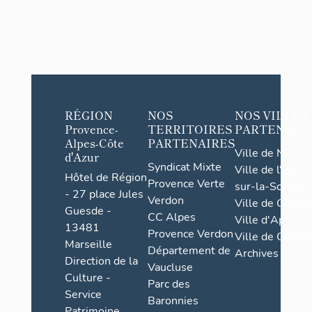
RÉGION
NOS
NOS VILLES
Provence-
TERRITOIRES
PARTENAIR
Alpes-Côte
PARTENAIRES
Ville de Nice
d'Azur
Syndicat Mixte
Ville de l'Isle-
Hôtel de Région
Provence Verte
sur-la-Sorgue
- 27 place Jules
Verdon
Ville de Grasse
Guesde -
CC Alpes
Ville d'Apt
13481
Provence Verdon
Ville de Cannes
Marseille
Département de
Archives
Direction de la
Vaucluse
Culture -
Parc des
Service
Baronnies
Patrimoine