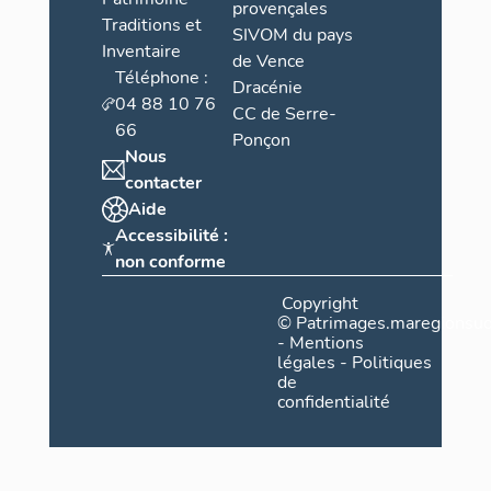
provençales
Traditions et
SIVOM du pays
Inventaire
de Vence
Téléphone :
Dracénie
04 88 10 76
CC de Serre-
66
Ponçon
Nous
contacter
Aide
Accessibilité :
non conforme
Copyright
©
Patrimages.maregionsud
-
Mentions
légales
-
Politiques
de
confidentialité