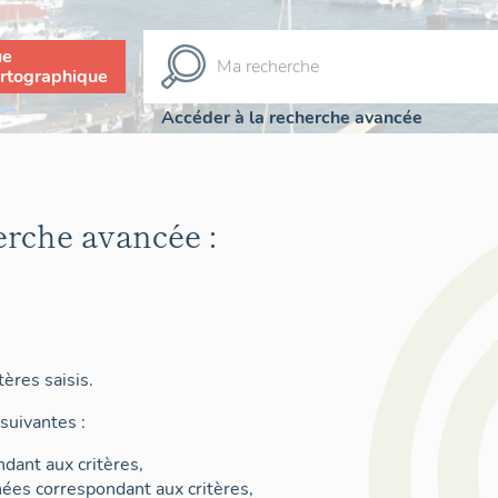
ue
rtographique
Accéder à la recherche avancée
erche avancée :
ères saisis.
suivantes :
dant aux critères,
nées correspondant aux critères,