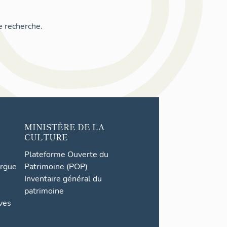
e recherche.
MINISTÈRE DE LA
CULTURE
Plateforme Ouverte du
orgue
Patrimoine (POP)
Inventaire général du
patrimoine
ives