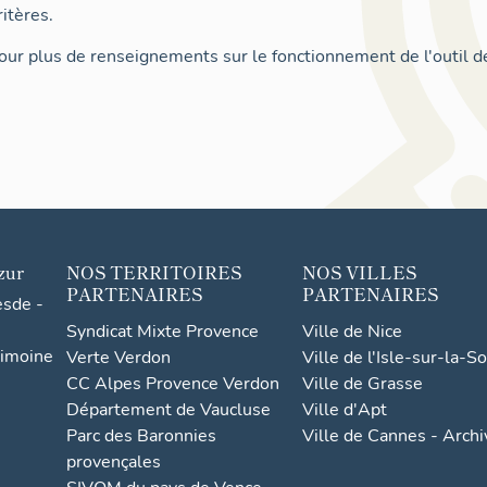
itères.
ur plus de renseignements sur le fonctionnement de l'outil d
zur
NOS TERRITOIRES
NOS VILLES
PARTENAIRES
PARTENAIRES
esde -
Syndicat Mixte Provence
Ville de Nice
rimoine
Verte Verdon
Ville de l'Isle-sur-la-S
CC Alpes Provence Verdon
Ville de Grasse
Département de Vaucluse
Ville d'Apt
Parc des Baronnies
Ville de Cannes - Arch
provençales