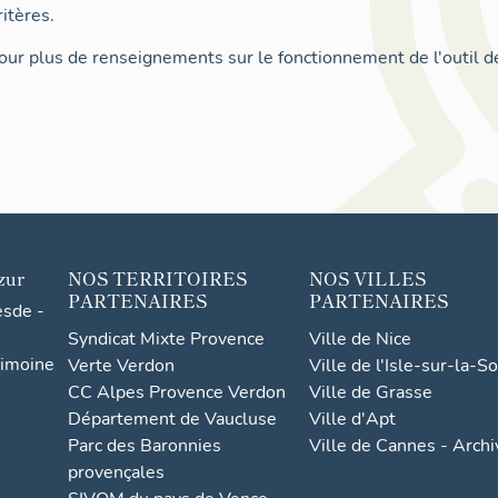
itères.
ur plus de renseignements sur le fonctionnement de l'outil d
zur
NOS TERRITOIRES
NOS VILLES
PARTENAIRES
PARTENAIRES
esde -
Syndicat Mixte Provence
Ville de Nice
rimoine
Verte Verdon
Ville de l'Isle-sur-la-S
CC Alpes Provence Verdon
Ville de Grasse
Département de Vaucluse
Ville d'Apt
Parc des Baronnies
Ville de Cannes - Arch
provençales