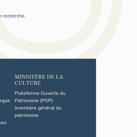
e recherche.
MINISTÈRE DE LA
CULTURE
Plateforme Ouverte du
orgue
Patrimoine (POP)
Inventaire général du
patrimoine
ives