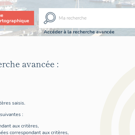
ue
rtographique
Accéder à la recherche avancée
erche avancée :
ères saisis.
suivantes :
dant aux critères,
nées correspondant aux critères,