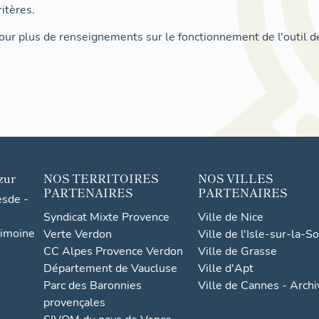
itères.
ur plus de renseignements sur le fonctionnement de l'outil d
zur
NOS TERRITOIRES
NOS VILLES
PARTENAIRES
PARTENAIRES
esde -
Syndicat Mixte Provence
Ville de Nice
rimoine
Verte Verdon
Ville de l'Isle-sur-la-S
CC Alpes Provence Verdon
Ville de Grasse
Département de Vaucluse
Ville d'Apt
Parc des Baronnies
Ville de Cannes - Arch
provençales