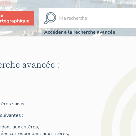
ue
rtographique
Accéder à la recherche avancée
erche avancée :
ères saisis.
suivantes :
dant aux critères,
nées correspondant aux critères,