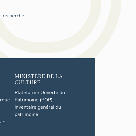
e recherche.
MINISTÈRE DE LA
CULTURE
Plateforme Ouverte du
orgue
Patrimoine (POP)
Inventaire général du
patrimoine
ives