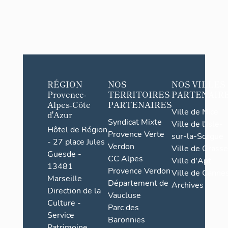
RÉGION
NOS
NOS VILLES
Provence-
TERRITOIRES
PARTENAIR
Alpes-Côte
PARTENAIRES
Ville de Nice
d'Azur
Syndicat Mixte
Ville de l'Isle-
Hôtel de Région
Provence Verte
sur-la-Sorgue
- 27 place Jules
Verdon
Ville de Grasse
Guesde -
CC Alpes
Ville d'Apt
13481
Provence Verdon
Ville de Cannes
Marseille
Département de
Archives
Direction de la
Vaucluse
Culture -
Parc des
Service
Baronnies
Patrimoine