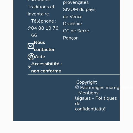
provençales
Traditions et
SIVOM du pays
Inventaire
de Vence
Téléphone :
Dracénie
04 88 10 76
CC de Serre-
66
Ponçon
Nous
contacter
Aide
Accessibilité :
non conforme
Copyright
©
Patrimages.maregionsud
-
Mentions
légales
-
Politiques
de
confidentialité