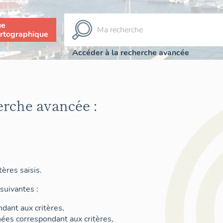
ue
rtographique
Accéder à la recherche avancée
erche avancée :
ères saisis.
suivantes :
dant aux critères,
nées correspondant aux critères,