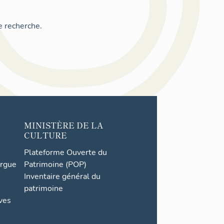
e recherche.
MINISTÈRE DE LA
CULTURE
Plateforme Ouverte du
orgue
Patrimoine (POP)
Inventaire général du
patrimoine
ives