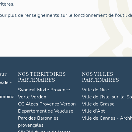
itères.
ur plus de renseignements sur le fonctionnement de l'outil d
zur
NOS TERRITOIRES
NOS VILLES
PARTENAIRES
PARTENAIRES
esde -
Syndicat Mixte Provence
Ville de Nice
rimoine
Verte Verdon
Ville de l'Isle-sur-la-S
CC Alpes Provence Verdon
Ville de Grasse
Département de Vaucluse
Ville d'Apt
Parc des Baronnies
Ville de Cannes - Arch
provençales