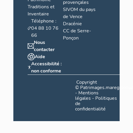
provençales
Traditions et
SIVOM du pays
Inventaire
de Vence
Téléphone :
Dracénie
04 88 10 76
CC de Serre-
66
Ponçon
Nous
contacter
Aide
Accessibilité :
non conforme
Copyright
©
Patrimages.maregionsud
-
Mentions
légales
-
Politiques
de
confidentialité