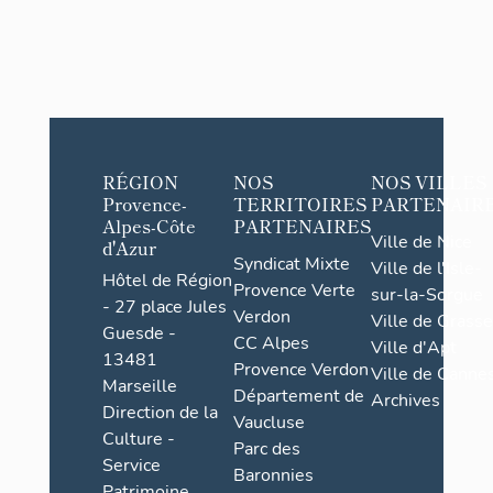
RÉGION
NOS
NOS VILLES
Provence-
TERRITOIRES
PARTENAIR
Alpes-Côte
PARTENAIRES
Ville de Nice
d'Azur
Syndicat Mixte
Ville de l'Isle-
Hôtel de Région
Provence Verte
sur-la-Sorgue
- 27 place Jules
Verdon
Ville de Grasse
Guesde -
CC Alpes
Ville d'Apt
13481
Provence Verdon
Ville de Cannes
Marseille
Département de
Archives
Direction de la
Vaucluse
Culture -
Parc des
Service
Baronnies
Patrimoine