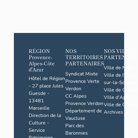
RÉGION
NOS
NOS VILLES
Provence-
TERRITOIRES
PARTENAIR
Alpes-Côte
PARTENAIRES
Ville de Nice
d'Azur
Syndicat Mixte
Ville de l'Isle-
Hôtel de Région
Provence Verte
sur-la-Sorgue
- 27 place Jules
Verdon
Ville de Grasse
Guesde -
CC Alpes
Ville d'Apt
13481
Provence Verdon
Ville de Cannes
Marseille
Département de
Archives
Direction de la
Vaucluse
Culture -
Parc des
Service
Baronnies
Patrimoine