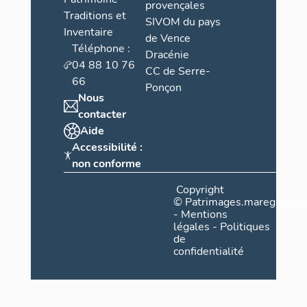
provençales
Traditions et
SIVOM du pays
Inventaire
de Vence
Téléphone :
Dracénie
04 88 10 76
CC de Serre-
66
Ponçon
Nous
contacter
Aide
Accessibilité :
non conforme
Copyright
©
Patrimages.maregionsud
-
Mentions
légales
-
Politiques
de
confidentialité