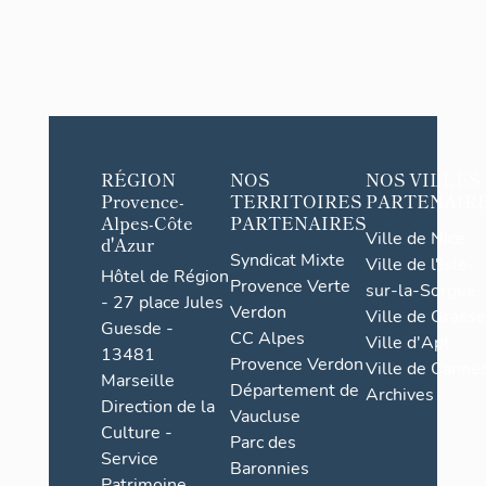
RÉGION
NOS
NOS VILLES
Provence-
TERRITOIRES
PARTENAIR
Alpes-Côte
PARTENAIRES
Ville de Nice
d'Azur
Syndicat Mixte
Ville de l'Isle-
Hôtel de Région
Provence Verte
sur-la-Sorgue
- 27 place Jules
Verdon
Ville de Grasse
Guesde -
CC Alpes
Ville d'Apt
13481
Provence Verdon
Ville de Cannes
Marseille
Département de
Archives
Direction de la
Vaucluse
Culture -
Parc des
Service
Baronnies
Patrimoine