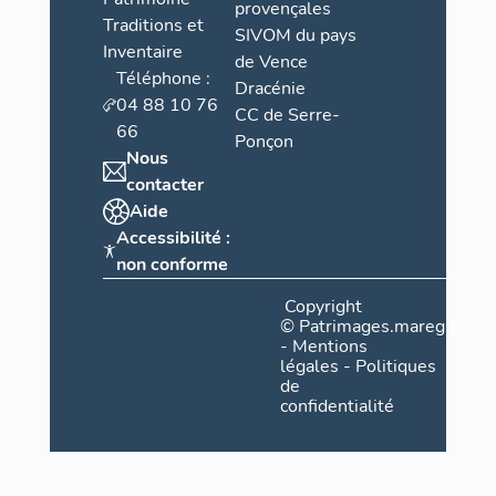
provençales
Traditions et
SIVOM du pays
Inventaire
de Vence
Téléphone :
Dracénie
04 88 10 76
CC de Serre-
66
Ponçon
Nous
contacter
Aide
Accessibilité :
non conforme
Copyright
©
Patrimages.maregionsud
-
Mentions
légales
-
Politiques
de
confidentialité