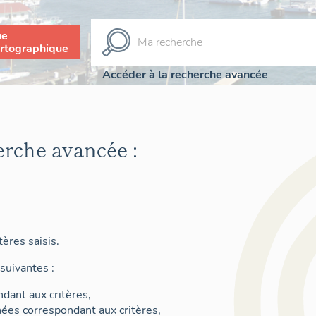
ue
rtographique
Accéder à la recherche avancée
erche avancée :
ères saisis.
suivantes :
dant aux critères,
nées correspondant aux critères,