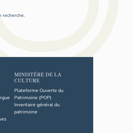
e recherche.
MINISTÈRE DE LA
CULTURE
Plateforme Ouverte du
orgue
Patrimoine (POP)
Inventaire général du
patrimoine
ives