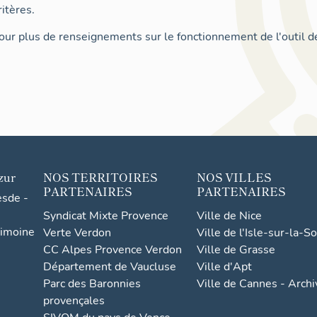
itères.
ur plus de renseignements sur le fonctionnement de l'outil d
zur
NOS TERRITOIRES
NOS VILLES
PARTENAIRES
PARTENAIRES
esde -
Syndicat Mixte Provence
Ville de Nice
rimoine
Verte Verdon
Ville de l'Isle-sur-la-S
CC Alpes Provence Verdon
Ville de Grasse
Département de Vaucluse
Ville d'Apt
Parc des Baronnies
Ville de Cannes - Arch
provençales