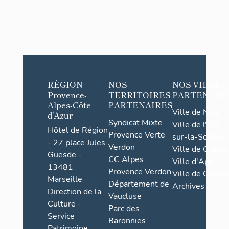
RÉGION
NOS
NOS VILLES
Provence-
TERRITOIRES
PARTENAIR
Alpes-Côte
PARTENAIRES
Ville de Nice
d'Azur
Syndicat Mixte
Ville de l'Isle-
Hôtel de Région
Provence Verte
sur-la-Sorgue
- 27 place Jules
Verdon
Ville de Grasse
Guesde -
CC Alpes
Ville d'Apt
13481
Provence Verdon
Ville de Cannes
Marseille
Département de
Archives
Direction de la
Vaucluse
Culture -
Parc des
Service
Baronnies
Patrimoine