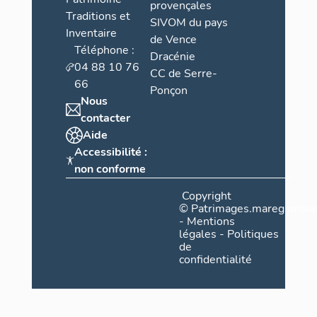
provençales
Traditions et
SIVOM du pays
Inventaire
de Vence
Téléphone :
Dracénie
04 88 10 76
CC de Serre-
66
Ponçon
Nous
contacter
Aide
Accessibilité :
non conforme
Copyright
©
Patrimages.maregionsud
-
Mentions
légales
-
Politiques
de
confidentialité