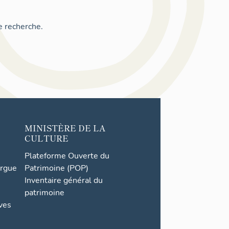
e recherche.
MINISTÈRE DE LA
CULTURE
Plateforme Ouverte du
orgue
Patrimoine (POP)
Inventaire général du
patrimoine
ives