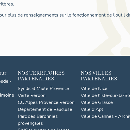
itères.
ur plus de renseignements sur le fonctionnement de l'outil d
zur
NOS TERRITOIRES
NOS VILLES
PARTENAIRES
PARTENAIRES
esde -
Syndicat Mixte Provence
Ville de Nice
rimoine
Verte Verdon
Ville de l'Isle-sur-la-S
CC Alpes Provence Verdon
Ville de Grasse
Département de Vaucluse
Ville d'Apt
Parc des Baronnies
Ville de Cannes - Arch
provençales