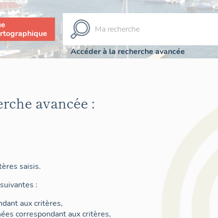
ue
rtographique
Accéder à la recherche avancée
erche avancée :
ères saisis.
suivantes :
dant aux critères,
nées correspondant aux critères,