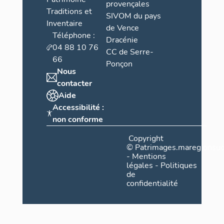
provençales
Traditions et
SIVOM du pays
Inventaire
de Vence
Téléphone :
Dracénie
04 88 10 76
CC de Serre-
66
Ponçon
Nous
contacter
Aide
Accessibilité :
non conforme
Copyright
©
Patrimages.maregionsud
-
Mentions
légales
-
Politiques
de
confidentialité